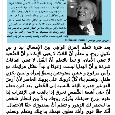
بعد فترة تتَعلَّم الفرقَ الواهِي بينَ الإِمساكِ بيد و بينٍ
تكبيلِ روح، و تتعلَّم أنَّ الحُبّ لا يعنِي الإِتكاء و أنَّ الصُّحبة
لا تعني الأَمان، وَ تبدأ بالتعلم أنَّ القُبل لا تعني اتفاقاتً
مُبرمَة و أنَّ الهَدايا ليست وُعودًا و تبدأ بتقبُل هزائِمك مع
رأس مرفوع و عينين مفتوحتين بِسموِّ إمرأة و ليسَ بحُزنِ
طفلٍ، وتتعلم بناء كُلّ دُروبك على يومِك الحاضر لأنَّ أرضَ
الغدِ غير جديرة بالثِقة بالنسبة إلى الخُطى، بعد فترة تتعلم
أنَّ حتى أشعة الشَّمسِ تَحرق إذا بالغت في الاِقتراب لِذا
تقوم بزرعِ حديقتك وتُزيّن روحِك بدلاً مِن انتظار شَخص
ما ليحضر لك الزهور و تتعلم أنَّ بمقدورَك حقًا الاِحتمال..
أنَّكَ حقًا قوي وأنك تطوي قيمتَك بداخِلك وتتَعلم وتتَعلم،