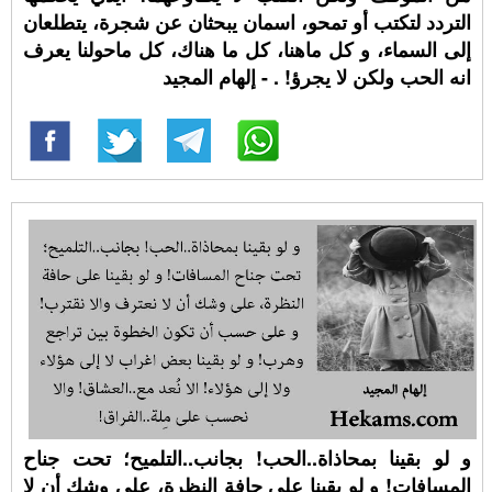
التردد لتكتب أو تمحو، اسمان يبحثان عن شجرة، يتطلعان
إلى السماء، و كل ماهنا، كل ما هناك، كل ماحولنا يعرف
انه الحب ولكن لا يجرؤ! ⁧. - إلهام المجيد
و لو بقينا بمحاذاة..الحب! بجانب..التلميح؛ تحت جناح
المسافات! و لو بقينا على حافة النظرة، على وشك أن لا