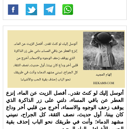
أتوسل إليك لو كنتَ تقدر.. أفصل الزيت عن الماء، إنزع
العطر عن باقي المساء، دلني على زر الذاكرة الذي
يوقف زحف الوجوه والاسماء، أخرِج من قلبي أخر وداع
كان بيننا، أول حديث، نصف الثقة، كل الجراح، نسِني
مشهد الدماء؛ وأنت في طريقك نحو الباب إحذف بقية
الحب والأشياء!. - إلهام المجيد