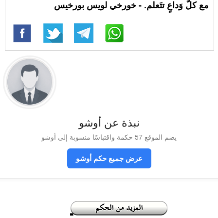
مع كلّ وَداعٍ تتَعلم. - خورخي لويس بورخيس
نبذة عن أوشو
يضم الموقع 57 حكمة واقتباسًا منسوبة إلى أوشو
عرض جميع حكم أوشو