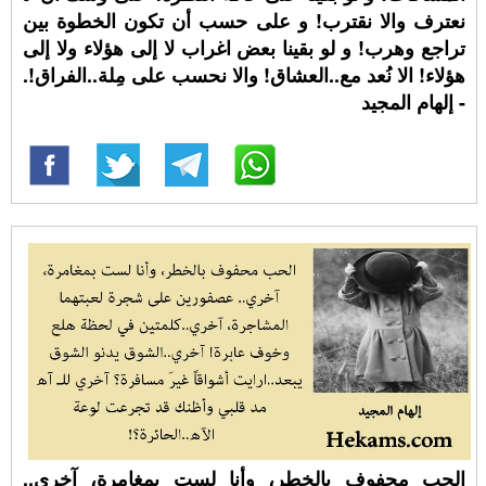
نعترف والا نقترب! و على حسب أن تكون الخطوة بين
تراجع وهرب! و لو بقينا بعض اغراب لا إلى هؤلاء ولا إلى
هؤلاء! الا نُعد مع..العشاق! والا نحسب على مِلة..الفراق!.
- إلهام المجيد
الحب محفوف بالخطر، وأنا لست بمغامرة، آخري..