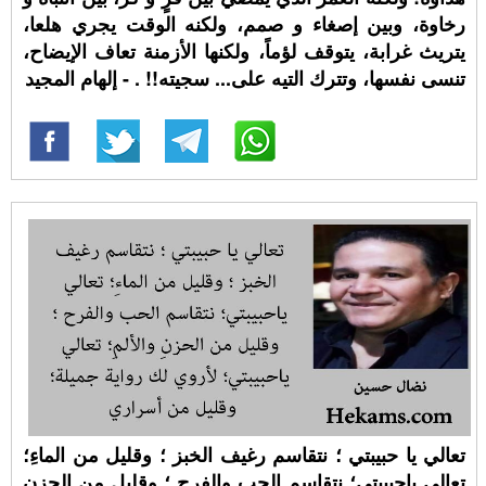
رخاوة، وبين إصغاء و صمم، ولكنه الوقت يجري هلعا،
يتريث غرابة، يتوقف لؤماً، ولكنها الأزمنة تعاف الإيضاح،
تنسى نفسها، وتترك التيه على... سجيته!! ⁧. - إلهام المجيد
تعالي يا حبيبتي ؛ نتقاسم رغيف الخبز ؛ وقليل من الماءِ؛
تعالي ياحبيبتي؛ نتقاسم الحب والفرح ؛ وقليل من الحزنِ