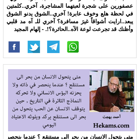
عصفورين على شجرة لعبتهما المشاجرة، آخري..كلمتين
في لحظة هلع وخوف عابرة! آخري..الشوق يدنو الشوق
يبعد..ارايت أشواقاً غيرَ مسافرة؟ آخري للـ آه مد قلبي
وأظنك قد تجرعت لوعة الآه..الحائرة؟!. - إلهام المجيد
متى يتحول الانسان من بحر الى مستنقع ؟ عندما ينحصر