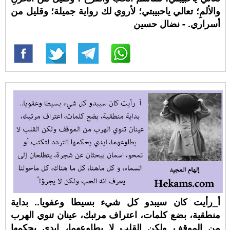
والألمِ؛ تعالي ياحبيبتي؛ لأروي لك رواية جميلة؛ وقليل من
أسراري. - نضال حسين
أ_رأيت كان سيبدو كل شيء بسيطا وعفويا.. بداية
منطقية، بضع كلمات، اعتراف مرتبك، عينان تنوي الهرب
من الموقف ولكن القلب لا يطاوعهما، ايدي يحكمها