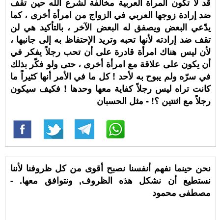
قد لا تكون المرأة العربية مخالفة لشرع الله حين تقف
ضد إرادة زوجها العربي في الزواج من امرأة أخرى ، كما
يدّعي البعض ويصفق له البعض الآخر ، بالتأكيد هي لن
تقف ضد إرادته لأنها تحبه وتريد الإحتفاظ به إلى جانبها ،
لأن ليس هناك امرأة قادرة على أن تحب رجلاً يفكر في
أن يكون على علاقة مع امرأة أخرى ، حتى ولو فكّر بذلك
في سرّه ولم يبوح به لأحد ! كل ما في الأمر أنها كثيراً ما
كانت تراه ليس رجلاً كفاية معها وحدها ! فكيف سيكون
رجلاً مع اثنتين ؟! - مثل الحسبان
نحن حينما نفهم أنفسنا نصبح أقوى من كل ظروفنا لأننا
نستطيع أن نشكل هذه الظروف, ونتوافق معها. -
مصطفى محمود