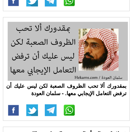
ﺑﻤﻘﺪﻭﺭﻙ ﺃﻻ‌ ﺗﺤﺐ ﺍﻟﻈﺮﻭﻑ ﺍﻟﺼﻌﺒﺔ ﻟﻜﻦ ﻟﻴﺲ ﻋﻠﻴﻚ ﺃﻥ
ﺗﺮﻓﺾ ﺍﻟﺘﻌﺎﻣﻞ ﺍﻹ‌ﻳﺠﺎﺑﻲ ﻣﻌﻬﺎ. - سلمان العودة