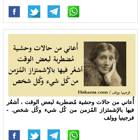
أُعاني من حالات وحشية مُضطربة لبعض الوقت ، أشعُر
فيها بالإشمئزاز المُزمن من كُل شيء وكُل شخص. -
فرجينيا وولف