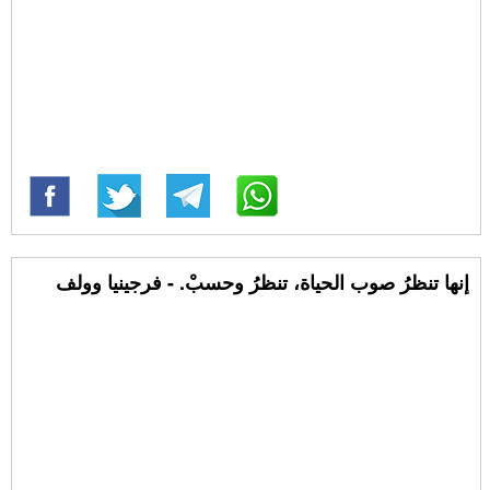
إنها تنظرُ صوب الحياة، تنظرُ وحسبْ. - فرجينيا وولف