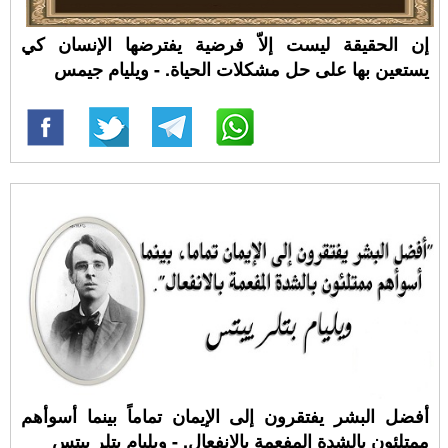
إن الحقيقة ليست إلاّ فرضية يفترضها الإنسان كي
يستعين بها على حل مشكلات الحياة. - ويليام جيمس
أفضل البشر يفتقرون إلى الإيمان تماماً بينما أسوأهم
ممتلئون بالشدة المفعمة بالإنفعال. - ويليام بتلر ييتس