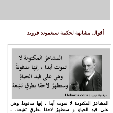
أقوال مشابهة لحكمة سيغموند فرويد
المشاعرُ المكتومة لا تموت أبدا ، إنها مدفونةٌ وهي
على قيد الحياةِ و ستظهرُ لاحقا بطرقٍ بَشِعة. -