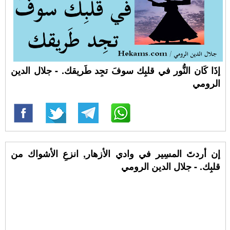
إذَا كَان النُّور في قلبِك سوفَ تجِد طَريقك. - جلال الدين
الرومي
إن أردتَ المسِير في وادي الأزهار, انزعِ الأشواك من
قلبِك. - جلال الدين الرومي