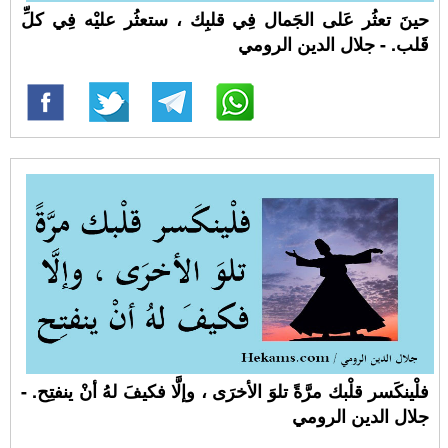
حينَ تعثُر عَلى الجَمال فِي قلبِك ، ستعثُر عليْه فِي كلِّ
قَلب. - جلال الدين الرومي
فلْينكَسر قلْبك مرَّةً تلوَ الأخرَى ، وإلَّا فكيفَ لهُ أنْ ينفتِح. -
جلال الدين الرومي