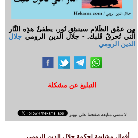
مِن عمْق الظّلام سينبثِق نُور، يطفئُ هذِه النَّار
الَّتي تُحرقُ قَلبك. - جلال الدين الرومي
جلال
الدين الرومي
التبليغ عن مشكلة
لا تنسى متابعة صفحتنا على تويتر
أقوال مشابهة لحكمة جلال الدين الرومي