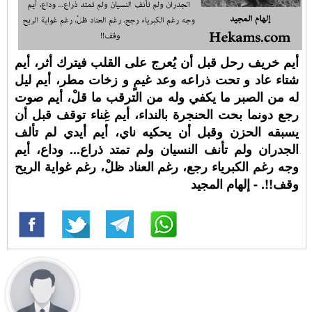
أيم خريف رحل قبل أن يُعرج على القلب فيترك أثر، أيم
شتاء عاد و تحت ذراعه وعد غيمٍ و زخات مطر، أيم ليل
له من الصبر ما يكفي وله من الترقب ما قلْ، أيم صوت
رجع دونما بحت الحنجرة بالنداء، أيم غِناء توقف قبل أن
يسبقه الحزن وقبل أن يحكيه ناي، أيم أيدي لم تألف
الجدران ولم تأنف النسيان ولم تمتد ذراع... وداع، أيم
وجه رغم الكبرياء رجع، رغم العناد ظلْ، رغم غواية الريح
وقف!!. - إلهام المجيد