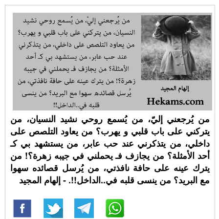
من يُرجعني إليّ، من يُسمع روحي نشيد النسيان، من
يتركني على باب قلبي و يهرب؟ من يعاود التلصص على
داخلي، من يتذكرني عند حب عابر، من يستشهد بي كـ
أحد الأمثلة؟ من يجازف فـ يحملني في جيبه زهرة؟! من
يترك عينه على حافة نافذتي، من يُرسل قصائده سهوا
مع البريد؟ من ينسى قلبه في..الداخل!!. - إلهام المجيد