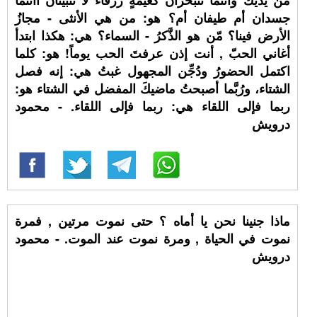
من يديك وأنتما تتبخران كغيمةٍ زرقاءَ لا تَتَبيَّنان أأنتما
جسدان أم طيفان أم؟ هو: من هي الأنثى - مجازُ
الأرض فينا؟ مّن هو الذَّكرُ - السماء؟ هي: هكذا ابتدأ
أغاني الحبّ , أنت إذن عرفتَ الحب يوماً! هو: كلما
اكتمل الحضورُ ودُجِّن المجهول غبتُ هي: إنه فصل
الشتاء، ورُبَّما أصبحتُ ماضيكَ المفضل في الشتاء هو:
ربما فإلى اللقاء هي: ربما فإلى اللقاء. - محمود
درويش
ماذا جنينا نحن يا أماه ؟ حتى نموت مرتين , فمرة
نموت في الحياة , ومرة نموت عند الموت. - محمود
درويش