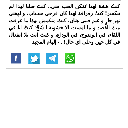
كنتُ هشة لهذا تَمَكن الحب مني.. كنتَ صلبا لهذا لم
تنكسر! كنتُ رقراقة لهذا كان فرحي منساب، و لهفتي
نهر جارٍ و غيم قلبي هتان، كنتَ منكمش لهذا ما عرفت
منك القصد و ما لمست الا خشونة الشَحَّ! كنتُ انا في
اللقاء، في الوضوح، في الوداع، و كنتَ انت بلا انفعال
في كل حين وعلى اي حال! ⁧‫. - إلهام المجيد