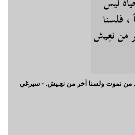
 أوّل من نموت ولسنا آخر من نعِـيش. - سيرغي