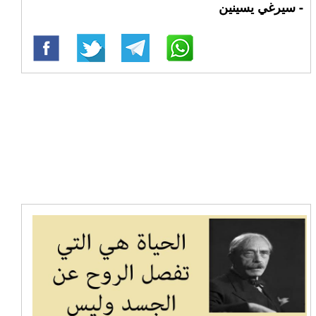
- سيرغي يسينين