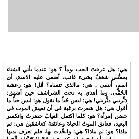
هي: هل عرفتَ الحب يوماً ؟ هو: عندما يأتي الشتاء
يمسُّني شغفٌ بشيء غائب، أضفي عليه الاسمَ، أي
اسمٍ، أَنسى , هي: ماالذي تنساه؟ قُل! هو: رعشة
الحُمَّى، وما أهذي به تحت الشراشف حين أشهق:
دَثِّريني دثِّريني! هي: ليس حُباً ما تقول هو: ليس حباً ما
أَقول هي: هل شعرتَ برغبة في أن تعيش الموت في
حضن إمرأة؟ هو: كلما اكتمل الغيابُ حضرتُ وانكسر
البعيد، فعانق الموتُ الحياةَ وعانَقَتهُ كعاشقين هي: ثم
ماذا؟ هو: ثم ماذا؟ هي: واتحَّدت بها، فلم تعرف يديها