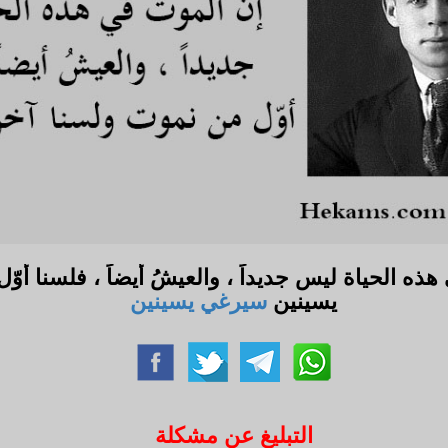
 في هذه الحياة ليس جديداً ، والعيشُ أيضاً ، فلسنا
يسينين
سيرغي يسينين
التبليغ عن مشكلة