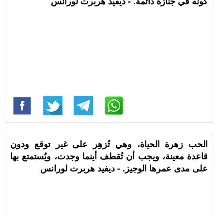
كونه في جنازة دائمة. - ديفيد هربرت لورانس
الحب زهرة الحياة، وهي تُزهِر على غير توقع ودون
قاعدة معينة، ويجب أن تُقطف أينما وجدت، ويُستمتع بها
على مدى عمرها الوجيز. - ديفيد هربرت لورانس