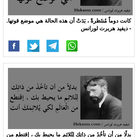
كانت دوماً مُنتَظرةً ، بَدَتْ أن هذه الحالة هي موضع قوتها.
- ديفيد هربرت لورانس
بدلًا من أن تأخُذَ من ذاتِك لِتُلائِم ما يحيط بك ، إقتطع من