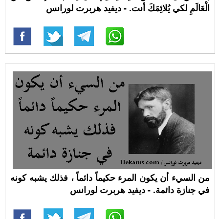
الْعَالَمِ لكي يُلائِمَكَ أنت. - ديفيد هربرت لورانس
من السيء أن يكون المرء حكيماً دائماً ، فذلك يشبه كونه
في جنازة دائمة. - ديفيد هربرت لورانس