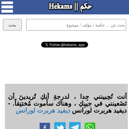
أنت تُحِبينني جِدا ، لدرجةِ أنكِ تُريدينَ أن
تَضَعينني في جيبِكِ ، وهناك سأموت مُختنِقاً. -
ديفيد هربرت لورانس
ديفيد هربرت لورانس