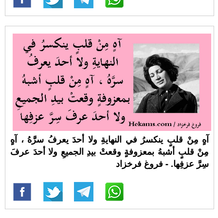
آهٍ مِنْ قلبٍ ينكسرُ في النهايةِ ولا أحدَ يعرفُ سرَّهُ ، آهٍ
مِنْ قلبٍ أشبهُ بمعزوفةٍ وقعتْ بيدِ الجميعِ ولا أحدَ عرفَ
سِرَّ عزفِها. - فروغ فرخزاد