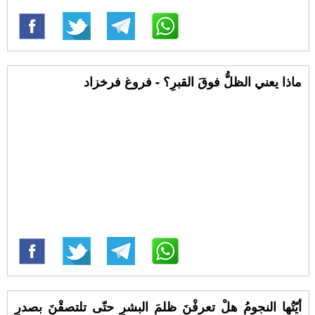
ماذا يعني الظلُّ فوقَ القبرِ؟ - فروغ فرخزاد
أيّتُها النجومُ هلْ تعرفْنَ ظلمَ البشرِ حتّى تلتصقْنَ بصدرِ