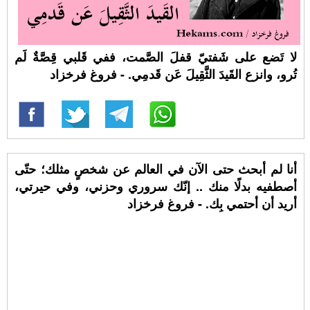
لا تَضع على شَفتيّ قفلَ الصَّمت، ففي قَلبي قِصَّةٌ لَم
تُرو، وانزع القَيدَ الثَّقِيلَ عَن قَدمِي. - فروغ فرخزاد
أنا لم أبحث حتى الآن في العالم عن شخصٍ مثلك؛ حتّى
أصطفيه بدلًا منك .. إنّك سروري وحزني، وفي حيرتي،
أريد أن أحتمي بِك. - فروغ فرخزاد