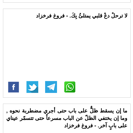
لا ترحلْ دعْ قلبي يمتلئُ بِكَ. - فروغ فرخزاد
ما إن يسقط ظلٌّ على باب حتى أجري مضطربة نحوه ,
وما إن يختفي الظلّ عن الباب مسرعاً حتى تتسمّر عيناي
على بابٍ آخر. - فروغ فرخزاد