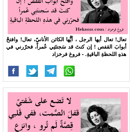
تعال! تعال أيها الرجل ، أيُّها الكائن الأنانيّ، تعال! وافتحْ
أبوابَ القفص ! إن كنتَ قد سَجنتَنِي عُمراً، فحرّرني في
هذهِ اللحظةِ الباقيةِ. - فروغ فرخزاد