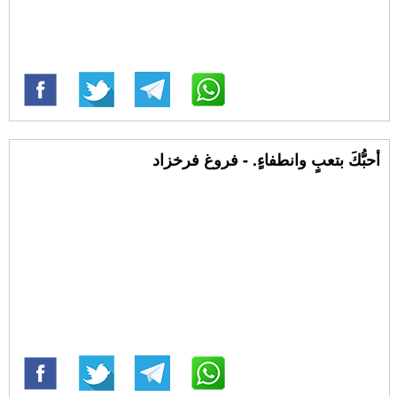
أحبُّكَ بتعبٍ وانطفاءٍ. - فروغ فرخزاد