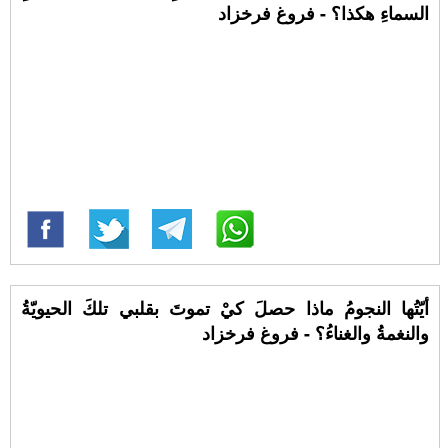
السماءِ هكذا؟ - فروغ فرخزاد
أيّتُها النجومُ ماذا حصلَ كيْ تموتَ بقلبي تلكَ الحيويّةُ
والنغمةُ والغناءُ؟ - فروغ فرخزاد