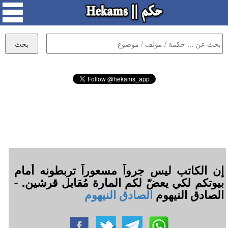
إن الكاتب ليس جرواً مسعوراً تربطونه أمام
بيوتكم لكي يعضّ لكم المارة مُقابل قرشين. -
الصادق النيهوم
الصادق النيهوم