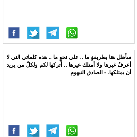
‏سأظل هنا بطريقةٍ ما .. على نحوٍ ما .. ‏هذه كلماتي التي لا
أعرفُ غيرها ولا أمتلك غيرها .. أتركها لكم ولكلّ من يريد
أن يمتلكها. - الصادق النيهوم