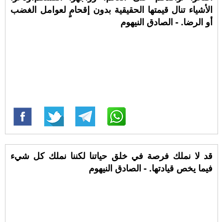
الأشياء تنال قيمتها الحقيقية بدون إقحامٍ لعوامل الغضب
أو الرضا. - الصادق النيهوم
قد لا نملك فرصة في خلق حياتنا لكننا نملك كل شيء
فيما يخص قيادتها. - الصادق النيهوم