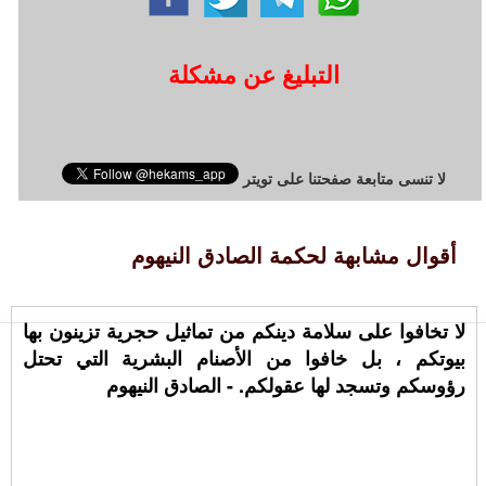
التبليغ عن مشكلة
لا تنسى متابعة صفحتنا على تويتر
أقوال مشابهة لحكمة الصادق النيهوم
ﻻ ﺗﺨﺎﻓﻮﺍ ﻋﻠﻰ ﺳﻼﻣﺔ ﺩﻳﻨﻜﻢ ﻣﻦ ﺗﻤﺎﺛﻴﻞ ﺣﺠﺮﻳﺔ ﺗﺰﻳﻨﻮﻥ ﺑﻬﺎ
ﺑﻴﻮﺗﻜﻢ ، ﺑﻞ ﺧﺎﻓﻮﺍ ﻣﻦ ﺍﻷﺻﻨﺎﻡ ﺍﻟﺒﺸﺮﻳﺔ ﺍﻟﺘﻲ ﺗﺤﺘﻞ
ﺭﺅﻭﺳﻜﻢ ﻭﺗﺴﺠﺪ ﻟﻬﺎ ﻋﻘﻮﻟﻜﻢ. - الصادق النيهوم