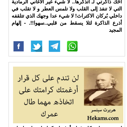
أحُك ذاكرتي لـ أتذكرها.. لا شيء غير الأغاني الرمادية
التي لا تنفذ إلى القلب ولا تلمس العطر و لا تقلب في
داخلي بُركان الاكتراث! لا شيء عدا وجهك الذي تتلقفه
أذرع الذاكرة لئلا يسقط من قلبي..سهوا!!. - إلهام
المجيد