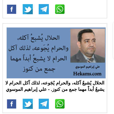
الحلال يُشبعُ آكله، والحرام يُجَوعه، لذلك آكل الحرام لا
يشبعُ أبداً مهما جمع من كنوز. - علي إبراهيم الموسوي