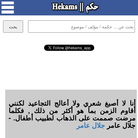
أنا لا أصبغ شعري ولا أعالج التجاعيد لكنني
أقاوم الزمن بما هو أكثر من ذلك , فكلما
مرضت صممت على الذهاب لطبيب أطفال. -
جلال عامر
جلال عامر