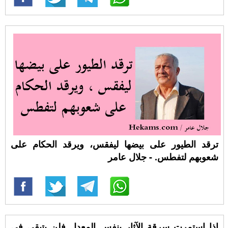
ترقد الطيور على بيضها ليفقس، ويرقد الحكام على
شعوبهم لتفطس. - جلال عامر
إذا استمرت سرقة الآثار بنفس المعدل فلن يتبقى في