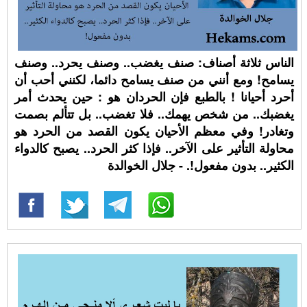
الناس ثلاثة أصناف: صنف يغضب.. وصنف يحرد.. وصنف
يسامح! ومع أنني من صنف يسامح دائما، لكنني أحب أن
أحرد أحيانا ! بالطبع فإن الحردان هو : حين يحدث أمر
يغضبك.. من شخص يهمك.. فلا تغضب.. بل تتألم بصمت
وتغادر! وفي معظم الأحيان يكون القصد من الحرد هو
محاولة التأثير على الآخر.. فإذا كثر الحرد.. يصبح كالدواء
الكثير.. بدون مفعول!. - جلال الخوالدة