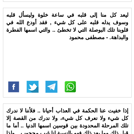
ليعد كل منا إلى قلبه في ساعة خلوة وليسأل قلبه
وسوف يدله قلبه على كل شيء , فقد أودع الله في
قلوبنا تلك البوصلة التي لا تخطئ .. والتي اسمها الفطرة
والبداهة. - مصطفى محمود
إذا خفيت عنا الحكمة في العذاب أحيانا .. فلأننا لا ندرك
كل شيء ولا نعرف كل شيء، ولا ندرك من القصة إلا
تلك المرحلة المحدودة بين قوسين اسمها الدنيا .. أما ما
قبل ذلك وما بعد ذلك فهو بالنسبة لنا غيب محجوب .. ولذا