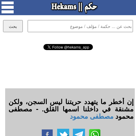
إن أخطر ما يتهدد حريتنا ليس السجن، ولكن
مشنقة في داخلنا اسمها القلق. - مصطفى
محمود
مصطفى محمود