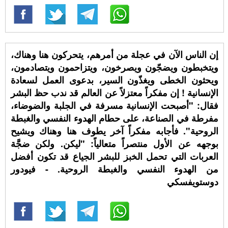
إن الناس الآن في عجلة من أمرهم، يتحركون هنا وهناك،
ويتخبطون ويضجّون ويصرخون، ويتزاحمون ويتصادمون،
ويحثون الخطى ويغذّون السير، بدعوى العمل لسعادة
الإنسانية ! إن مفكراً معتزلاً عن العالم قد ندب حظ البشر
فقال: "أصبحت الإنسانية مسرفة في الجلبة والضوضاء،
مفرطة في الصناعة، على حطام الهدوء النفسي والغبطة
الروحية". فأجابه مفكراً آخر يطوف هنا وهناك ويشيح
بوجهه عن الأول منتصراً متعالياً: "ليكن. ولكن ضجَّة
العربات التي تحمل الخبز للبشر الجياع قد تكون أفضل
من الهدوء النفسي والغبطة الروحية. - فيودور
دوستويفسكي