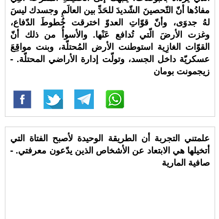
مفادُها أنّ التّحصينَ الشّديدَ للحَدِّ بين العالَمِ وجسدك ليسَ
لهُ جدوَى، وأنّ قوّاتِ العدوّ اخترقت خُطوطَ الدّفاع،
وغزت الأرضَ الّتي تُدافع عَنْها. والأسوأُ من ذلك أنّ
القوّات الغازِية استوطنت الأرض المُحتلّة، وبنت مواقِعَ
عسكريّة داخل الجسد، وتولّت إدارة الأراضي المحتلّة. -
زيجمونت بومان
علمتني التجربة أن الطريقة الوحيدة لأصبح الفتاة التي
أتخيلها هي الابتعاد عن الأشخاص الذين يدّعون معرفتي. -
صافية المارية