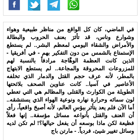
في الماضي، كان كل الواقع من مناظر طبيعية وهواء
وشوارع وناس، قد تأثرَ بعنف الحروب والبطالة
والأمراض والشقاء اليومي لمعظم البشر.. لم يستطع
الإستمتاع بالشمس من دون التفكير بهم - في أفريقيا -
الذين كانت العظمة الوهَّاجة مرادفاً بالنسبة لهم
للمزروعات المحروقة والمجاعة.. لم يستطع الابتهاج
بالمطر، لأنه عرف حجم القتل والدمار الذي تخلفه
الأعاصير في آسيا.. كانت عناوين الصحف بلائحتها
الطويلة من الكوارث والقتلى والمظالم هي التي تعطي
لون سمائه وحرارة نهاره ونوعية الهواء الذي يستنشقه..
أما الآن فلم يعد يتأثر ببؤسِ العالم، لأنه أصبحَ واقعياً، رأى
أن العنف والقتل بأنواعه مسائل مؤسفة.. إنها فعلاً
فظيعة لكن ماذا بوسعه أن يفعل حيالها؟! لم تكن لديه
وسائل تغيير شيئ، فردياً. - مارتن باج