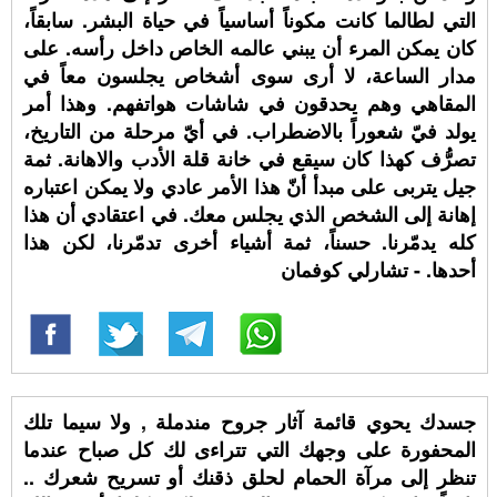
التي لطالما كانت مكوناً أساسياً في حياة البشر. سابقاً،
كان يمكن المرء أن يبني عالمه الخاص داخل رأسه. على
مدار الساعة، لا أرى سوى أشخاص يجلسون معاً في
المقاهي وهم يحدقون في شاشات هواتفهم. وهذا أمر
يولد فيّ شعوراً بالاضطراب. في أيّ مرحلة من التاريخ،
تصرُّف كهذا كان سيقع في خانة قلة الأدب والاهانة. ثمة
جيل يتربى على مبدأ أنّ هذا الأمر عادي ولا يمكن اعتباره
إهانة إلى الشخص الذي يجلس معك. في اعتقادي أن هذا
كله يدمّرنا. حسناً، ثمة أشياء أخرى تدمّرنا، لكن هذا
أحدها. - تشارلي كوفمان
جسدك يحوي قائمة آثار جروح مندملة , ولا سيما تلك
المحفورة على وجهك التي تتراءى لك كل صباح عندما
تنظر إلى مرآة الحمام لحلق ذقنك أو تسريح شعرك ..