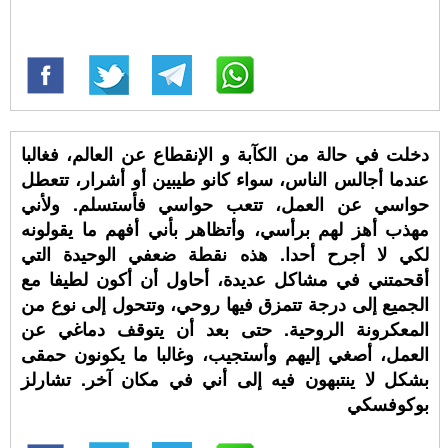
دخلت في حالة من الكآبة و الإنقطاع عن العالم، فغالبا
عندما أجالس الناس، سواء كانو طيبين أو أشرار، تتعطل
حواسي عن العمل، تتعب حواسي فأستسلم. ولأني
مهذب أهز لهم برأسي، وأتظاهر بأني أفهم ما يقولونه
لكي لا أجرح أحدا. هذه نقطة ضعفي الوحيدة التي
أقحمتني في مشاكل عديدة، أحاول أن أكون لطيفا مع
الجميع إلى درجة تتمزق فيها روحي، وتتحول إلى نوع من
المعكرونة الروحية. حتى بعد أن يتوقف دماغي عن
العمل، أصغي إليهم وأستجيب، وغالبا ما يكونون حمقى
بشكل لا ينتبهون فيه إلى أني في مكان آخر. تشارلز
بوكوفسكي