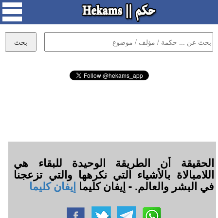
الحقيقة أن الطريقة الوحيدة للبقاء هي
اللامبالاة بالأشياء التي نكرهها والتي تزعجنا
في البشر والعالم. - إيفان كليما
إيفان كليما