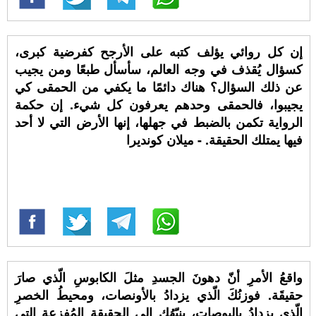
إن كل روائي يؤلف كتبه على الأرجح كفرضية كبرى،
كسؤال يُقذف في وجه العالم، سأسأل طبعًا ومن يجيب
عن ذلك السؤال؟ هناك دائمًا ما يكفي من الحمقى كي
يجيبوا، فالحمقى وحدهم يعرفون كل شيء. إن حكمة
الرواية تكمن بالضبط في جهلها، إنها الأرض التي لا أحد
فيها يمتلك الحقيقة. - ميلان كونديرا
واقعُ الأمرِ أنّ دهونَ الجسدِ مثلَ الكابوسِ الّذي صارَ
حقيقَة. فوزنُكَ الّذي يزدادُ بالأونصات، ومحيطُ الخصرِ
الّذي يزدادُ بالبوصات، ينبّهُك إلى الحقيقةِ المُفزعة التِي