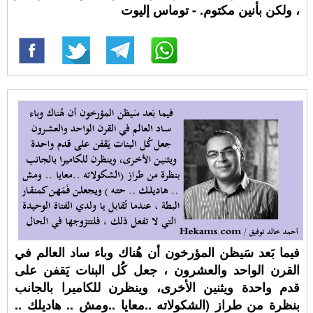
، ولكن بأنين مكتوم. - توماس إليوت
فيما بَعد سَيظن المؤرخون أن هُناك وباء ساد العالم في
القرن الواحد والعشرون ، جعل كُل البنات يَقفن على
قدم واحدة ويثنين الأخرى، وينظرن للكاميرا بالجانب
بنظرة من طراز (الشكولاته ..معايا ..ومش .. هاديلك ..