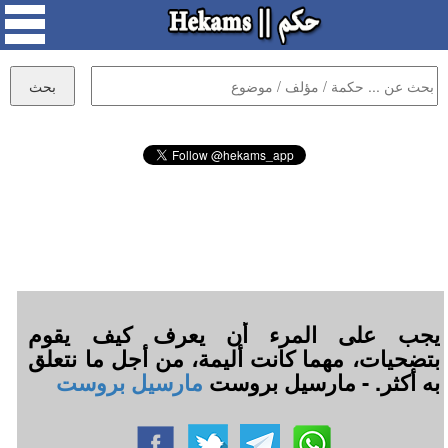
يجب على المرء أن يعرف كيف يقوم
بتضحيات، مهما كانت أليمة، من أجل ما نتعلق
به أكثر. - مارسيل بروست
مارسيل بروست