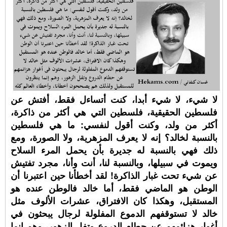
لا شيء، لا شيء أبدا، كنت أتساءل فقط، أفتش عن
فلسطين الحقيقية، فلسطين التي هي أكثر من ذاكرة،
أكثر من ولد، وكنت أقول لنفسي: ما هي فلسطين
بالنسبة لخالد؟ إنه لا يعرف المزهرية، ولا الصورة، ومع
ذلك فهي بالنسبة له جديرة بأن يحمل المرء السلاح
ويموت في سبيلها، وبالنسبة لنا، أنت وأنا، مجرد تفتيش
عن شيء تحت غبار الذاكرة! لقد أخطأنا حين اعتبرنا أن
الوطن هو الماضي فقط، أما خالد فالوطن عنده هو
المستقبل، وهكذا كان الافتراق، عشرات الألوف مثل
خالد لا تستوقفهم الدموع المفلولة لرجال يبحثون في
أغوار هزائمهم عن حطام الدروع وتفل الزهور، وهم إنما