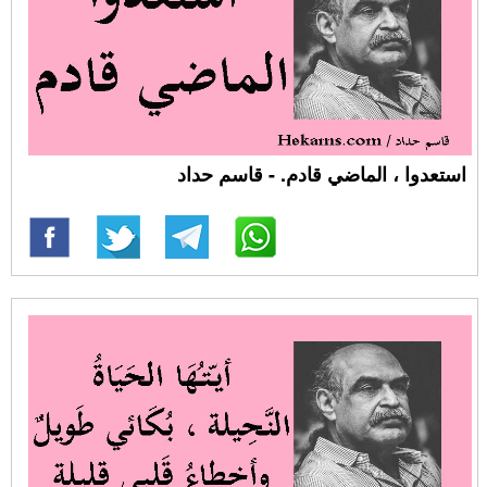
استعدوا ، ‏الماضي قادم. - قاسم حداد