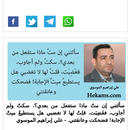
سألتني إن متُ ماذا ستفعل من بعدي؟، سكتُ ولم
أجاوب، فغَضِبَت، قلتُ لها لا تغضبي هل يستطيعُ ميتٌ
الإجابة! فضحكت وعانقتني. - علي إبراهيم الموسوي