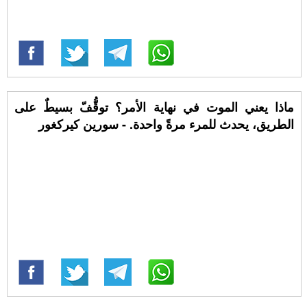
ماذا يعني الموت في نهاية الأمر؟ توقُّفّ بسيطٌ على
الطريق، يحدث للمرء مرةً واحدة. - سورين كيركغور