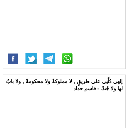
إلهي دُلَّنِي على طريقٍ , لا مملوكةٌ ولا محكومةْ , ولا بابٌ
لها ولا جُندْ. - قاسم حداد