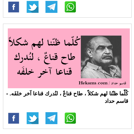
كُلّما ظنّنا لهم شكلاً ، طاح قناعٌ ، لنُدرك قناعا آخر خلفَه. -
قاسم حداد