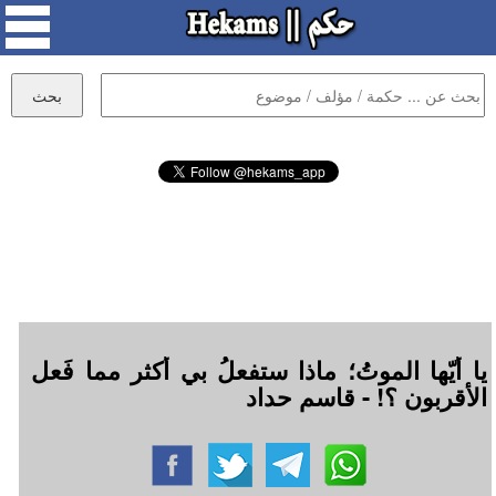
يا أيّها الموتُ؛ ماذا ستفعلُ بي أكثر مما فَعل
الأقربون ؟! - قاسم حداد