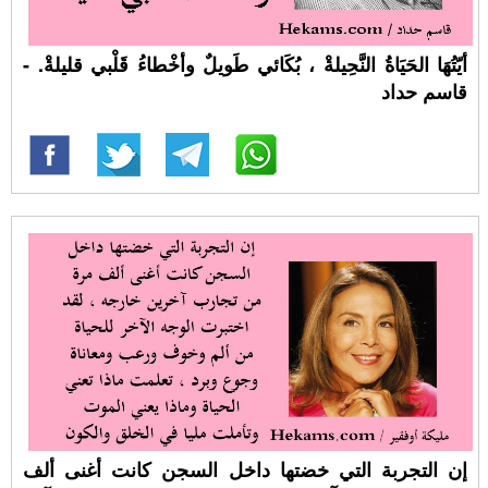
أيّتُهَا الحَيَاةُ النَّحِيلةْ ، بُكَائي طَويلٌ وأخْطاءُ قَلْبي قليلةْ. -
قاسم حداد
إن التجربة التي خضتها داخل السجن كانت أغنى ألف