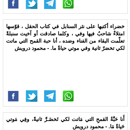
خضراء أكتبها على نثر السنابل في كتاب الحقل ، قوّسها
امتلاءٌ شاحبٌ فيها وفي ، وكلما صادقت أو آخيت سنبلةً
تعلّمت البقاء من الفناء وضده ، أنا حبة القمح التي ماتت
لكي تخضرّ ثانية وفي موتي حياةٌ ما. - محمود درويش
أَنا حَبَّةُ القمحِ التي مَاتت لكي تَخضَـرَّ ثانيةً، وفِي مَوتي
حَياةٌ مَا. - محمود درويش