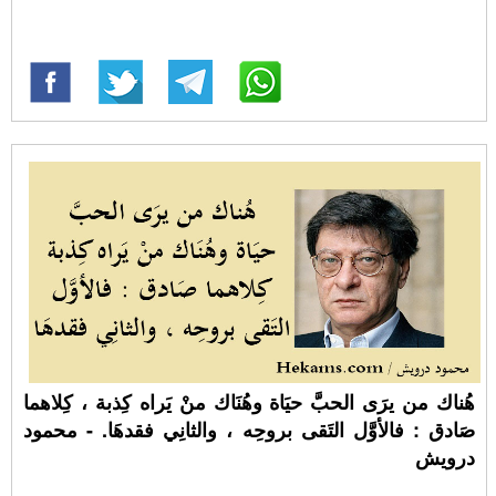
هُناك من يرَى الحبَّ حيَاة وهُنَاك منْ يَراه كِذبة ، كِلاهما
صَادق : فالأوَّل التَقى بروحِه ، والثانِي فقدهَا. - محمود
درويش