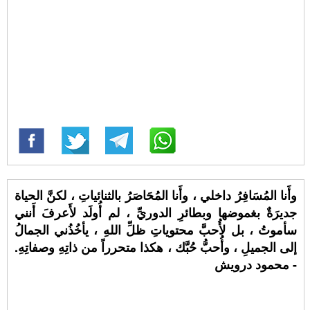
وأَنا المُسَافِرُ داخلي ، وأَنا المُحَاصَرُ بالثنائياتِ ، لكنَّ الحياة
جديرَةٌ بغموضها وبطائرِ الدوريِّ ، لم أُولَد لأَعرفَ أَنني
سأموتُ ، بل لأُحبَّ محتوياتِ ظلِّ اللهِ ، يأخُذُني الجمالُ
إلى الجميلِ ، وأُحبُّ حُبَّك ، هكذا متحرراً من ذاتِهِ وصفاتِهِ.
- محمود درويش