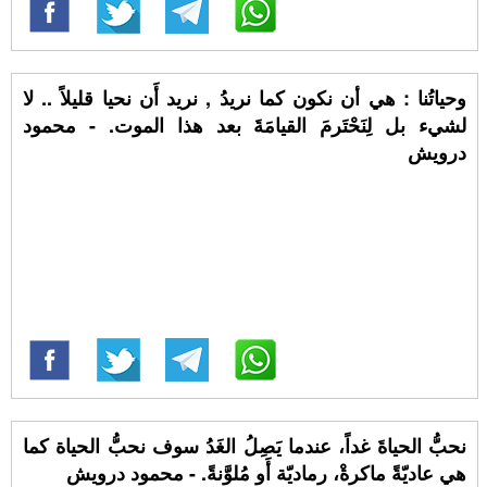
وحياتُنا : هي أن نكون كما نريدُ , نريد أَن نحيا قليلاً .. لا
لشيء بل لِنَحْتَرمَ القيامَةَ بعد هذا الموت. - محمود
درويش
نحبُّ الحياةَ غداً، عندما يَصِلُ الغَدُ سوف نحبُّ الحياة كما
هي عاديّةً ماكرةْ، رماديّة أَو مُلوَّنةً. - محمود درويش