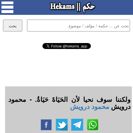
ولكننا سوف نحيا لأن الحَيَاةَ حَيَاةُ. - محمود
درويش
محمود درويش