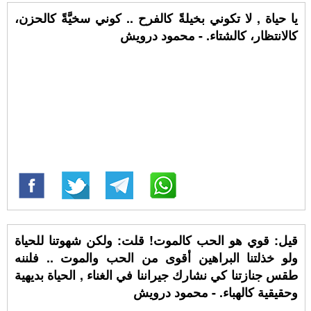
ﻳﺎ ﺣﻴﺎﺓ , ﻻ‌ ﺗﻜﻮﻧﻲ ﺑﺨﻴﻠﺔً ﻛﺎﻟﻔﺮﺡ .. كوني ﺳﺨﻴَّﺔً ﻛﺎﻟﺤﺰﻥ،
ﻛﺎﻻ‌ﻧﺘﻈﺎﺭ، ﻛﺎﻟﺸﺘﺎﺀ. - محمود درويش
قيل: قوي هو الحب كالموت! قلت: ولكن شهوتنا للحياة
ولو خذلتنا البراهين أقوى من الحب والموت .. فلننه
طقس جنازتنا كي نشارك جيراننا في الغناء , الحياة بديهية
وحقيقية كالهباء. - محمود درويش