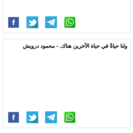
ولنا حياةٌ في حياة الآخرين هناك. - محمود درويش