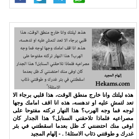
هذه ليلتك وانا خارج منطق الوقت، هذا قلبي برجاء الا
تعد لتمشِ عليه او تدهسه، هذه انا اقف امامك وجها
لوجه فما وجه الهرب؟ هذا النهار تركته مفتوحا على
مصراعيه فلماذا تلاحقني السنابل؟ هذا الجدار كان
اوفى منك احتضنني كـ ظل بعدما اسقطتني في بئر
غدرك و طوقتني ذئاب الاسئلة! ⁧‫. - إلهام المجيد