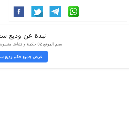
نبذة عن وديع سع
يضم الموقع 32 حكمة واقتباسًا منسوبة إلى وديع سعادة
عرض جميع حكم وديع سع