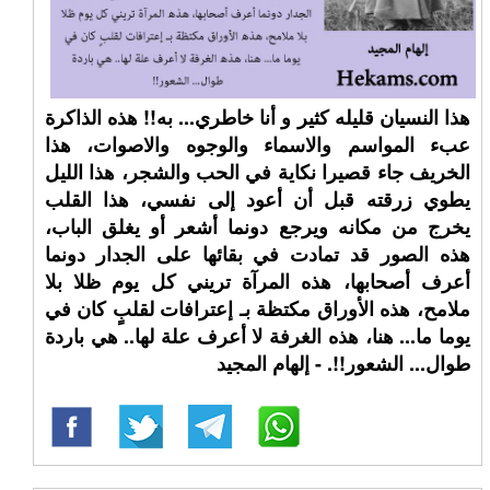
هذا النسيان قليله كثير و أنا خاطري... به!! هذه الذاكرة
عبء المواسم والاسماء والوجوه والاصوات، هذا
الخريف جاء قصيرا نكاية في الحب والشجر، هذا الليل
يطوي زرقته قبل أن أعود إلى نفسي، هذا القلب
يخرج من مكانه ويرجع دونما أشعر أو يغلق الباب،
هذه الصور قد تمادت في بقائها على الجدار دونما
أعرف أصحابها، هذه المرآة تريني كل يوم ظلا بلا
ملامح، هذه الأوراق مكتظة بـ إعترافات لقلبٍ كان في
يوما ما... هنا، هذه الغرفة لا أعرف علة لها.. هي باردة
طوال... الشعور!!. - إلهام المجيد