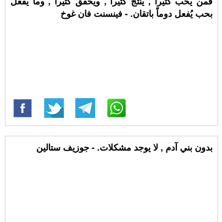
فمن يحب كثيراً , ينتج كثيراً , ويحقق كثيراً , وما يُفعل
بحب يُفعل دوماً باتقان. - فينسنت فان غوخ
بدون بني آدم , لا يوجد مشكلات. - جوزيف ستالين