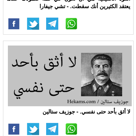
يعتقد الكثيرين أنك سقطت. - تشي جيفارا
لا أثق بأحد حتى نفسي. - جوزيف ستالين