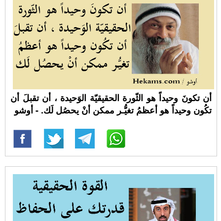
أن تكونَ وحيداً هو الثّورة الحقيقيّة الوَحيدة ، أن تقبلَ أن
تكُون وحيداً هو أعظمُ تغيُّـر ممكن أنْ يحصُل لَك. - أوشو