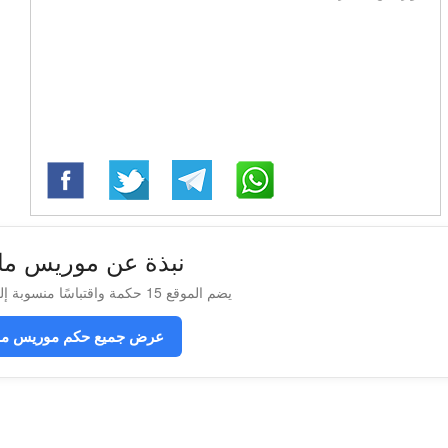
نبذة عن موريس مات
يضم الموقع 15 حكمة واقتباسًا منسوبة إلى موريس ماترلينك
عرض جميع حكم موريس مات