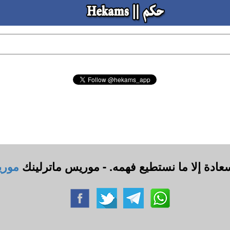
سعادة إلا ما نستطيع فهمه. - موريس ماترلينك
موري