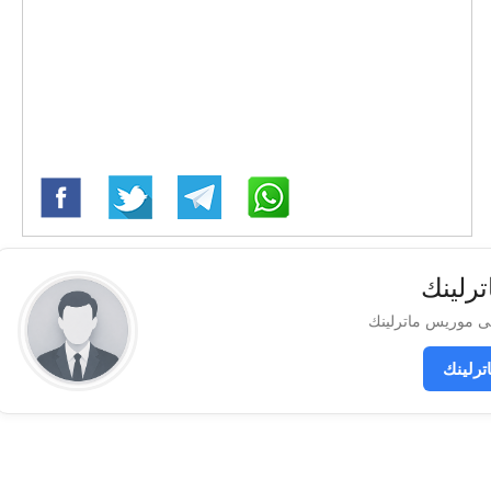
رلينك
رلينك