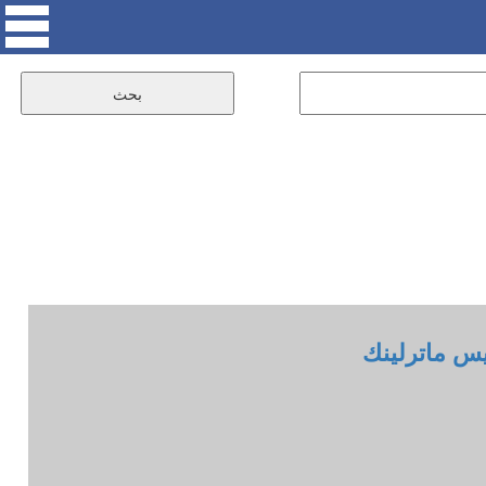
س ماترلينك