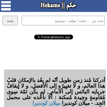
أدركنا مُنذ زمن طويل أنّه لم يعُد بالإمكان قلبُ
هذا العالم، و لا تغيِيرُه إلى الأفضل، و لا إيقافُ
جريانِه البائس إلى الأمام , لم يكُن ثمّة سِوى
مُقاومةٍ وحِيدة مُمكنة : ألّا نأخُذه على محمل
الجِد. - ميلان كونديرا
ميلان كونديرا