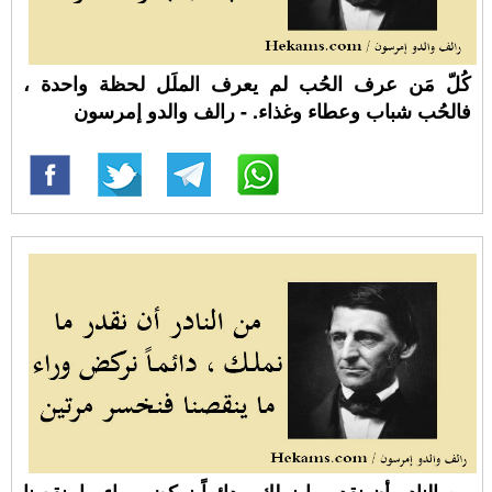
كُلّ مَن عرف الحُب لم يعرف الملَل لحظة واحدة ،
فالحُب شباب وعطاء وغذاء. - رالف والدو إمرسون