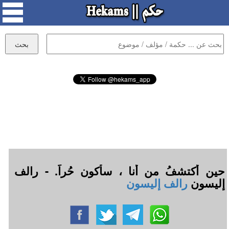
حين أكتشفُ من أنا ، سأكون حُراً. - رالف
إليسون
رالف إليسون