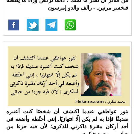
من النادر أن نقدر ما نملك ، دائماً نركض وراء ما ينقصنا
فنخسر مرتين. - رالف والدو إمرسون
تثور عواطفي عندما اكتشف أن شخصًا كنت أعتبره
صديقًا فإذا به لم يكن إلّا انتهازيًا. إنني أحنّطه وأضعه في
أحد أركان مقبرة ذاكرتي للذكرى؛ لأن فيه جزءا من
حياتي. - محمد شكري