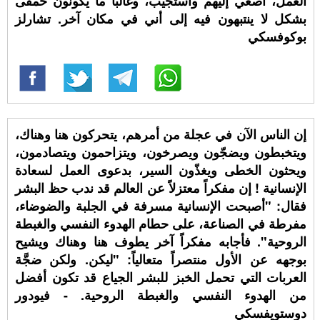
العمل، أصغي إليهم وأستجيب، وغالبا ما يكونون حمقى
بشكل لا ينتبهون فيه إلى أني في مكان آخر. تشارلز
بوكوفسكي
إن الناس الآن في عجلة من أمرهم، يتحركون هنا وهناك،
ويتخبطون ويضجّون ويصرخون، ويتزاحمون ويتصادمون،
ويحثون الخطى ويغذّون السير، بدعوى العمل لسعادة
الإنسانية ! إن مفكراً معتزلاً عن العالم قد ندب حظ البشر
فقال: "أصبحت الإنسانية مسرفة في الجلبة والضوضاء،
مفرطة في الصناعة، على حطام الهدوء النفسي والغبطة
الروحية". فأجابه مفكراً آخر يطوف هنا وهناك ويشيح
بوجهه عن الأول منتصراً متعالياً: "ليكن. ولكن ضجَّة
العربات التي تحمل الخبز للبشر الجياع قد تكون أفضل
من الهدوء النفسي والغبطة الروحية. - فيودور
دوستويفسكي