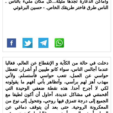
وأماكن الدعارة تجدها مليئة...كل مكان مليء بالناس .
الناس طرق فاختر طريقك الخاص. - حسين البرغوثي
دخلت في حالة من الكآبة و الإنقطاع عن العالم، فغالبا
عندما أجالس الناس، سواء كانو طيبين أو أشرار، تتعطل
حواسي عن العمل، تتعب حواسي فأستسلم. ولأني
مهذب أهز لهم برأسي، وأتظاهر بأني أفهم ما يقولونه
لكي لا أجرح أحدا. هذه نقطة ضعفي الوحيدة التي
أقحمتني في مشاكل عديدة، أحاول أن أكون لطيفا مع
الجميع إلى درجة تتمزق فيها روحي، وتتحول إلى نوع من
المعكرونة الروحية. حتى بعد أن يتوقف دماغي عن