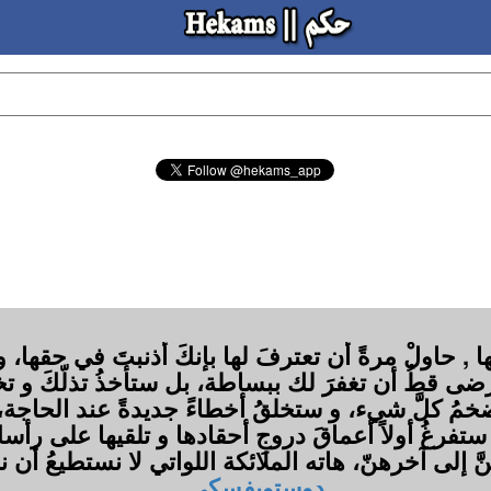
 , حاولْ مرةً أن تعترفَ لها بإنكَ أذنبتَ في حقها، 
ترضى قطُ أن تغفرَ لك ببساطة، بل ستأخذُ تذلّكَ و ت
ُضخمُ كلَّ شيء، و ستخلقُ أخطاءً جديدةً عند الحاجة
ا ستفرغُ أولاً أعماقَ دروجِ أحقادها و تلقيها على رأ
اهنَّ إلى آخرهنّ، هاته الملائكة اللواتي لا نستطيعُ 
دوستويفسكي