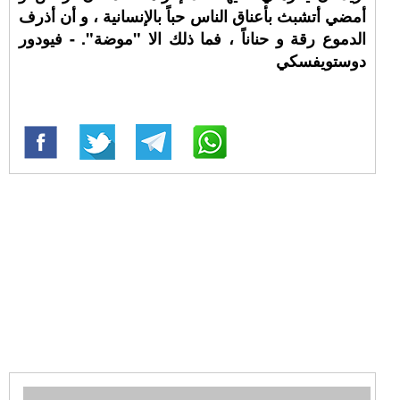
أمضي أتشبث بأعناق الناس حباً بالإنسانية ، و أن أذرف
الدموع رقة و حناناً ، فما ذلك الا "موضة". - فيودور
دوستويفسكي