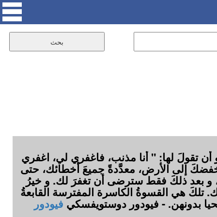
و أن تقولَ لها: " أنا مذنب، فاغفري لي، اغفري
خفضكَ إلى الأرض، معدَّدةً جميعَ أخطائك، حتى
، و بعد ذلكَ فقط سترضى أن تغفرَ لك. و خيرُ
سك. تلكَ هي القسوةُ الكاسرة المفترسة القابعةُ
أن نحيا بدونهن. - فيودور دوستويفسكي
فيودور