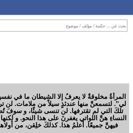
المرأةُ مخلوقةٌ لا يعرفُ إلا الشيطان ما في نفسها
لي". لتسمعنَّ منها عندئذٍ سيلاً من ملامات. لن 
تلكَ التي لم تقترفها. لن تنسى شيئًا، و سوفَ ت
النساءِ هنَّ اللواتي يغفرنَ على هذا النحو. و لكنه
فيهنَّ جميعًا. أعلمُ هذا. كذلكَ خلِقن، من أول