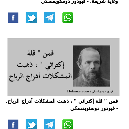
وغاية شريفة. - فيودور دوستويفسكي
فمن " قلة إكتراثي " ، ذهبت المشكلات أدراج الرياح.
- فيودور دوستويفسكي