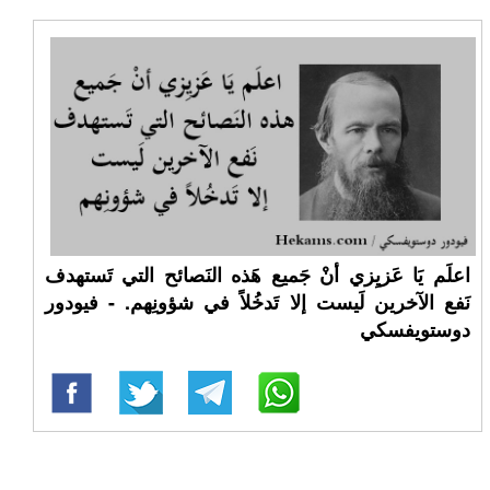
اعلَم يَا عَزيِزي أنْ جَميع هَذه النَصائح التي تَستهدف
نَفع الآخرين لَيست إلا تَدخُلاً في شؤونِهم. - فيودور
دوستويفسكي