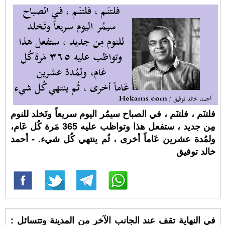
فلتنَم ، فلتنَم ، في الصباح سيمُر اليوم سريعاً وتَخلد للنوم
مِن جديد ، ستفعل هذا وتواظب عليه 365 مَرة كُل عَام،
ولمُدة عشرين عَاماً أخرى ، ثُم ينتهي كُل شيء. - أحمد
خالد توفيق
‏في النهاية تقف عند الجانب الآخر من المدينة وتتسائل :