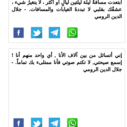
أبتعدت مسافةُ ليلة ليلتين ليالٍ أو اكثر ، لا يتغيرُ شيء ،
عشقُك بقلبي لا تبددهُ الغيابات والمسافات. - جلال
الدين الرومي
إني أتسائل من بين آلاف الأنا , أي واحد منهم أنا !
إسمع صيحتي, لا تكتم صوتي فأنا ممتلىء بك تماماً. -
جلال الدين الرومي