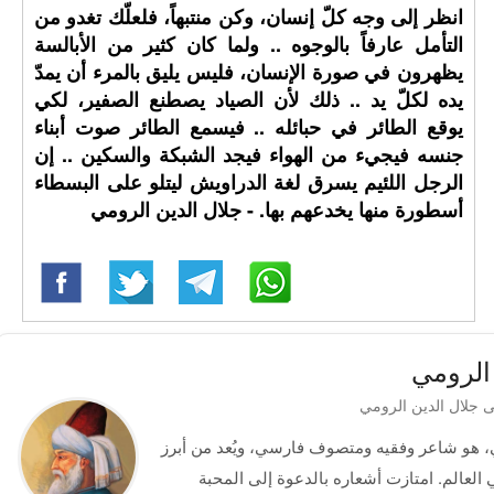
انظر إلى وجه كلّ إنسان، وكن منتبهاً، فلعلّك تغدو من
التأمل عارفاً بالوجوه .. ولما كان كثير من الأبالسة
يظهرون في صورة الإنسان، فليس يليق بالمرء أن يمدّ
يده لكلّ يد .. ذلك لأن الصياد يصطنع الصفير، لكي
يوقع الطائر في حبائله .. فيسمع الطائر صوت أبناء
جنسه فيجيء من الهواء فيجد الشبكة والسكين .. إن
الرجل اللئيم يسرق لغة الدراويش ليتلو على البسطاء
أسطورة منها يخدعهم بها. - جلال الدين الرومي
الرومي
باسم مولانا الرومي، هو شاعر وفقيه ومتصوف فارسي، ويُعد من أبرز