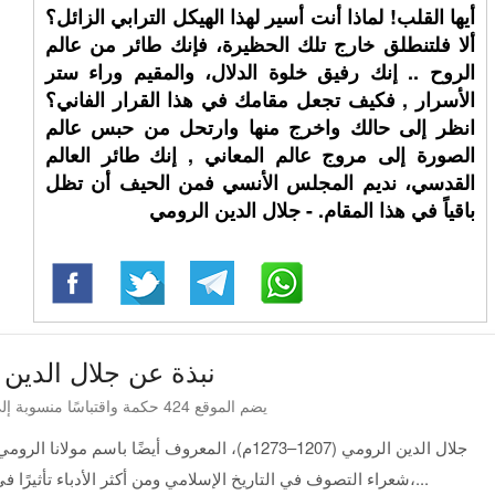
أيها القلب! لماذا أنت أسير لهذا الهيكل الترابي الزائل؟
ألا فلتنطلق خارج تلك الحظيرة، فإنك طائر من عالم
الروح .. إنك رفيق خلوة الدلال، والمقيم وراء ستر
الأسرار , فكيف تجعل مقامك في هذا القرار الفاني؟
انظر إلى حالك واخرج منها وارتحل من حبس عالم
الصورة إلى مروج عالم المعاني , إنك طائر العالم
القدسي، نديم المجلس الأنسي فمن الحيف أن تظل
باقياً في هذا المقام. - جلال الدين الرومي
نبذة عن جلال الدين 
يضم الموقع 424 حكمة واقتباسًا منسوبة إلى جلال الدين الرومي
جلال الدين الرومي (1207–1273م)، المعروف أيضًا 
شعراء التصوف في التاريخ الإسلامي ومن أكثر الأدباء تأثيرًا في العالم. امتازت أشعاره بالدعوة إلى المحبة،...