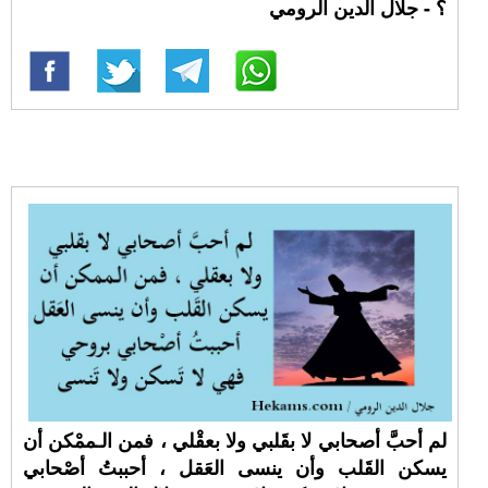
؟ - جلال الدين الرومي
لم أحبَّ أصحابي لا بقَلبي ولا بعقْلي ، فمن الـممْكن أن
يسكن القَلب وأن ينسى العَقل ، أحببتُ أصْحابي