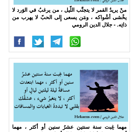
منْ يريدُ القمر لا يتجنَّب اللّيل ، من يرغبُ في الوَرد لا
يخْشى أشْواكه ، ومَن يسعى إِلى الحبّ لا يهرب من
ذاتِه. - جلال الدين الرومي
مهما غِبت سنة سنتين عشرُ سنين أو أكثر ، مهما