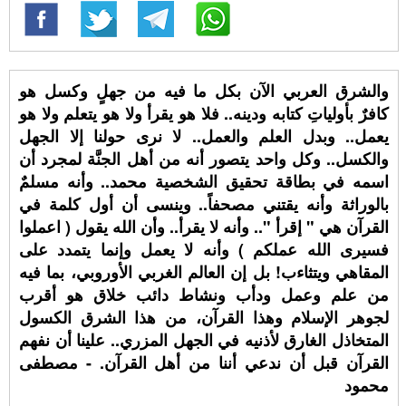
والشرق العربي الآن بكل ما فيه من جهلٍ وكسل هو
كافرٌ بأولياتِ كتابه ودينه.. فلا هو يقرأ ولا هو يتعلم ولا هو
يعمل.. وبدل العلم والعمل.. لا نرى حولنا إلا الجهل
والكسل.. وكل واحد يتصور أنه من أهل الجنَّة لمجرد أن
اسمه في بطاقة تحقيق الشخصية محمد.. وأنه مسلمٌ
بالوراثة وأنه يقتني مصحفاً.. وينسى أن أول كلمة في
القرآن هي " إقرأ ".. وأنه لا يقرأ.. وأن الله يقول ( اعملوا
فسيرى الله عملكم ) وأنه لا يعمل وإنما يتمدد على
المقاهي ويتثاءب! بل إن العالم الغربي الأوروبي، بما فيه
من علم وعمل ودأب ونشاط دائب خلاق هو أقرب
لجوهر الإسلام وهذا القرآن، من هذا الشرق الكسول
المتخاذل الغارق لأذنيه في الجهل المزري.. علينا أن نفهم
القرآن قبل أن ندعي أننا من أهل القرآن. - مصطفى
محمود