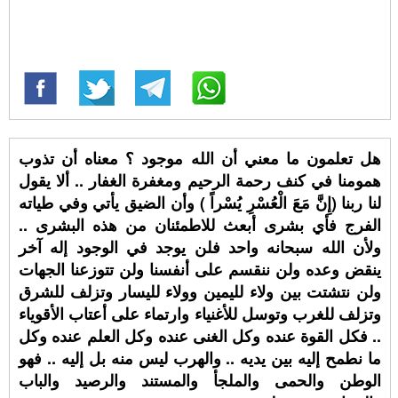
هل تعلمون ما معني أن الله موجود ؟ معناه أن تذوب
همومنا في كنف رحمة الرحيم ومغفرة الغفار .. ألا يقول
لنا ربنا (إِنَّ مَعَ الْعُسْرِ يُسْراً ) وأن الضيق يأتي وفي طياته
الفرج فأي بشرى أبعث للاطمئنان من هذه البشرى ..
ولأن الله سبحانه واحد فلن يوجد في الوجود إله آخر
ينقض وعده ولن ننقسم على أنفسنا ولن تتوزعنا الجهات
ولن نتشتت بين ولاء لليمين وولاء لليسار وتزلف للشرق
وتزلف للغرب وتوسل للأغنياء وارتماء على أعتاب الأقوياء
.. فكل القوة عنده وكل الغنى عنده وكل العلم عنده وكل
ما نطمح إليه بين يديه .. والهرب ليس منه بل إليه .. فهو
الوطن والحمى والملجأ والمستند والرصيد والباب