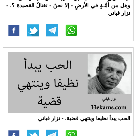
وهل من أُمَّـةٍ في الأرضِ - إلا نحنُ - تغتالُ القصيدة ؟. -
نزار قباني
الحب يبدأ نظيفا وينتهي قضية. - نزار قباني