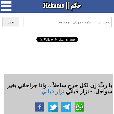
يا ربِّ: إن لكل جرحٍ ساحلاً .. وانا جراحاتي بغير
سواحل. - نزار قباني
نزار قباني