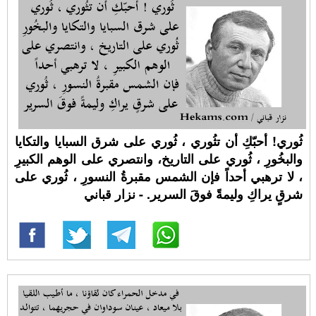
ثُوري! أحبّكِ أن تثُوري ، ثُوري على شرق السبايا والتكايا
والبخُورِ ، ثُوري على التاريخ، وانتصري على الوهم الكبيرِ
، لا ترهبي أحداً فإن الشمس مقبرةُ النسورِ ، ثُوري على
شرقٍ يراكِ وليمةً فوقَ السرير. - نزار قباني