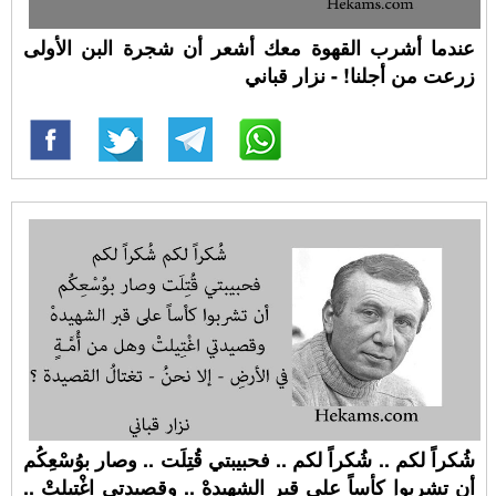
عندما أشرب القهوة معك أشعر أن شجرة البن الأولى
زرعت من أجلنا! - نزار قباني
شُكراً لكم .. شُكراً لكم .. فحبيبتي قُتِلَت .. وصار بوُسْعِكُم
أن تشربوا كأساً على قبر الشهيدهْ .. وقصيدتي اغْتِيلتْ ..