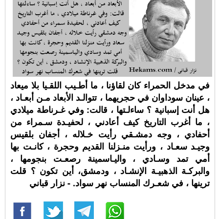
في مدخل الحمراء كان لقاؤنا ، ما أطـيب اللقـيا بلا ميعاد
، عينان سوداوان في حجريهما ، تتوالـد الأبعاد مـن أبعـاد ،
هل أنت إسبانية ؟ ساءلـتها ، قالت: وفي غـرناطة ميلادي
، ما أغرب التاريخ كيف أعادني ، لحفيـدة سـمراء من
أحفادي ، وجه دمشـقي رأيت خـلاله ، أجفان بلقيس
وجيـد سعـاد ، ورأيت منـزلنا القديم وحجرة ، كانـت بها
أمي تمد وسـادي ، واليـاسمينة رصعـت بنجومها ،
والبركـة الذهبيـة الإنشـاد ، ودمشق، أين تكون ؟ قلت
ترينها ، في شعـرك المنساب نهر سواد. - نزار قباني