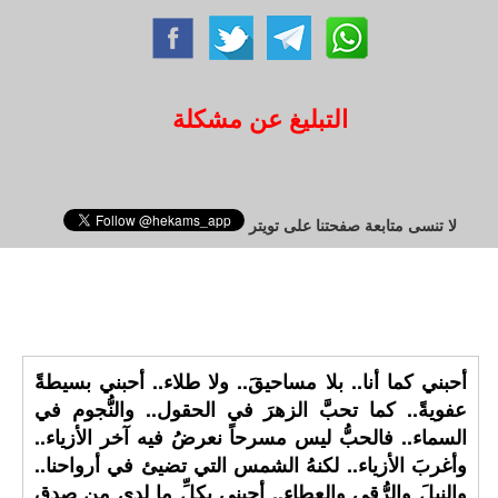
التبليغ عن مشكلة
لا تنسى متابعة صفحتنا على تويتر
أحبني كما أنا.. بلا مساحيقَ.. ولا طلاء.. أحبني بسيطةً
عفويةً.. كما تحبَّ الزهرَ في الحقول.. والنُّجوم في
السماء.. فالحبُّ ليس مسرحاً نعرضُ فيه آخر الأزياء..
وأغربَ الأزياء.. لكنهُ الشمس التي تضيئ في أرواحنا..
والنبلَ والرُّقي والعطاء.. أحبني بكلِّ ما لدي من صدقٍ