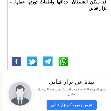
قد سكنَ الشيطانُ أحداقها وأطفأتْ ثورتها عقلها. -
نزار قباني
نبذة عن نزار قباني
يضم الموقع 448 حكمة واقتباسًا منسوبة إلى نزار
قباني
عرض جميع حكم نزار قباني