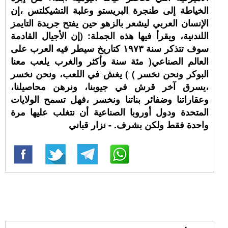
الخياطة إلى طنجرة البريستو وعلبة التشيكلتس ،إن
الإنسان العربي ليشعر بالزهو حين يفتح جريدة التايمز
اللندنية، ويقرأ فيها هذه الجملة: (إن الأجيال القادمة
سوف تتذكر سنة ١٩٧٣ كتاريخ سيطر فيه العرب على
العالم الصناعي( مئة سنة وأكثر والغرب يلعب معنا
البوكر ونحن نخسر ) ) يغش في اللعب، ونحن نخسر
،يسرق آخر قرش في جيوبنا، ونرهن محاصيلنا،
وعقاراتنا وضفائر بناتنا ونخسر ،فهل تسمح الولايات
المتحدة ودول أوروبا الصناعية أن نتغلب عليها مرة
واحدة فقط ولكن بشرف. - نزار قباني