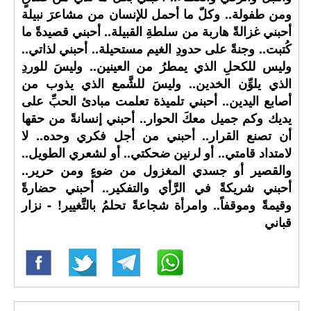
ومن طفولة.. وكلّ ما أحمل للإنسان من مشاعرَ نبيلة
أحبني غزالةً هاربة من سلطةِ القبيلة.. أحبني قصيدةً ما
كُتبت.. وجنةً على حدودِ الغيم مستحيلة.. أحبني لذاتي..
وليس للكحلِ الذي يمطرُ من العينين.. وليسَ للوردِ
الذي يلوِّن الخدين.. وليسَ للشَّمع الذي يذوب من
أصابع اليدين.. أحبني تلميذة تعلمت مبادئ الحبِّ على
يديك وكم جميل معكَ الحوار.. أحبني إنسانةً من حقها
أن تصنع القرار.. أحبني من أجل فكري وحده.. لا
لامتداد قامتي.. أو لرنين ضحكتي.. أو لشعري الطويل..
والقصير أو جسدي المغزول من ضوءٍ ومن حرير..
أحبني شريكةً في الرَّأي والتفكير.. أحبني حضارةً
وقيمةً وموقفاً.. وامرأة شجاعةً تحلمُ بالتَّغيير! - نزار
قباني