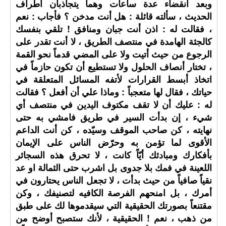
وبعد انقضاء عدة ساعات وهما يتجاذبان أطراف
الحديث ، سألته قائلة : هل أنت مدخن ؟ فأجاب : نعم
، فقالت له : اذن أنت جبان ومنافق ! تلقي بنفسك
كالجثة الهامدة في منتصف الطريق ، لا أنت تقدر على
الرجوع من حيث أتيت ولا على المضي قدماً نحو القمة
، تختار أنصاف الحلول ولا تستطيع أن تكون حازماً في
اتخاذ أبسط القرارات لأتفه المسائل المتعلقة في
حياتك ، فقال لها متعجباً : وماذا علي أن أفعل ؟ فقالت
له : عليك أن لا تقف مكتوف اليدين في منتصف أي
شيء ، إن بدأت السير في طريق فامشي به حتى
نهايته ، كن صاحب الموقف وسيّده ، كن أنت الداعم
الأقوى لما تؤمن به وحرّض الناس على الإيمان
بأفكارك ومبادئك أيّاً كانت ، لا تحرق هذه السجائر
اللعينة في فمك بلا جدوى بل اشرب حتى الثمالة او عد
نقياً صافياً من حيث بدأت ، لا تجعل الناس يحتارون في
أمرك ، بل امنحهم الفرصة الكافيه لتصنيفك ، وكن
مقتنعاً بصورتك الحقيقية التي سيقدموها لك على طبق
من ذهب ، نعم ! الحقيقية ، لأنك ستصبح أوضح من