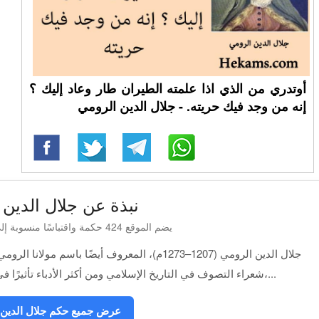
أوتدري من الذي اذا علمته الطيران طار وعاد إليك ؟
إنه من وجد فيك حريته. - جلال الدين الرومي
نبذة عن جلال الدين 
يضم الموقع 424 حكمة واقتباسًا منسوبة إلى جلال الدين الرومي
جلال الدين الرومي (1207–1273م)، المعروف أيضًا 
شعراء التصوف في التاريخ الإسلامي ومن أكثر الأدباء تأثيرًا في العالم. امتازت أشعاره بالدعوة إلى المحبة،...
عرض جميع حكم جلال الدين 