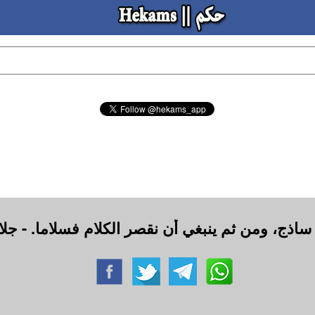
ج ساذج، ومن ثم ينبغي أن نقصر الكلام فسلاما. - جل