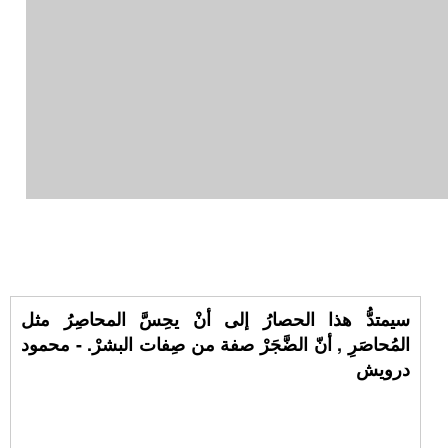
سيمتدُّ هذا الحصارُ إلى أنْ يحِسَّ المحاصِرُ مثل
المُحاصَرِ , أنّ الضَّجَرْ صفة من صِفات البشرْ. - محمود
درويش