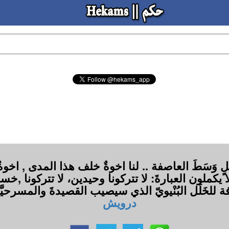
ئلٍ وَسَطَ العاصفة .. لنا اخوةٌ خلف هذا المدى , اخوةٌ 
كملون العبارةَ: لا تتركونا وحيدين، لا تتركونا ,خسائر
للخَلَل البُنْيويّ الذي سيصيب القصيدةَ والمسرحيّ
درويش