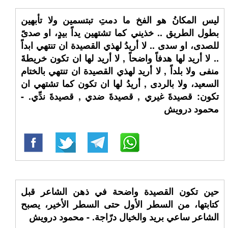
ليس المكانُ هو الفخ ما دمتِ تبتسمين ولا تأبهين
بطول الطريق .. خذيني كما تشتهين يداً بيدٍ، او صدىً
للصدى، او سدى .. لا أريدُ لهذي القصيدة ان تنتهي ابداً
.. لا أريد لها هدفاً واضحاً , لا أريد لها ان تكون خريطةَ
منفى ولا بلداً , لا أريد لهذي القصيدة ان تنتهي بالختام
السعيد، ولا بالردى , أريدُ لها ان تكون كما تشتهي ان
تكون: قصيدةَ غيري , قصيدةَ ضدي , قصيدةَ ندِّي. -
محمود درويش
حين تكون القصيدة واضحة في ذهن الشاعر قبل
كتابتها، من السطر الأول حتى السطر الأخير، يصبح
الشاعر ساعي بريد والخيال درّاجة. - محمود درويش