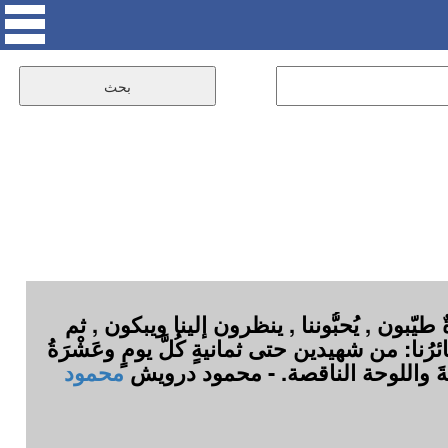
طيّبون , يُحبُّوننا , ينظرون إلينا ويبكون , ثم
ُنا: من شهيدين حتى ثمانيةٍ كُلَّ يومٍ وعَشْرَةُ
َةَ واللوحة الناقصة. - محمود درويش
محمود