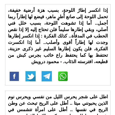
إذا انكسر إطارُ اللوحة، بسبب هزة أرضية خفيفة،
تحمل اللوحة إلى صانع أُطرٍ ماهر، فيضع لها إطاراً ربما
أجمل.. أما إذا تشوهت اللوحة، بسبب خلل فني
أصلي، وبقي إطارها سليماً فلن تحتاج إليه إلا إذا نقص
الحطب في المدفأة.. كذلك الفكرة : إذا انكسر إطارها
وجدت لها إطاراً أقوى وأصلب.. أما إذا انكسرت
الفكرة، فلن يكون إطارها السليم غير ذكرى حزينة،
تحتفظ بها كما يحتفظ راع خائب بجرس كبش من
قطيعه، افترسته الذئاب. - محمود درويش
اطل على شجر يحرس الليل من نفسي ويحرس نوم
الذين يحبونني ميتا .. أطل على الريح تبحث عن وطن
الريح في نفسها .. أطل على امرأة تتشمس في