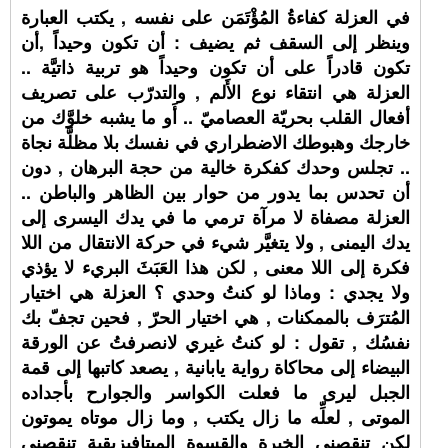
في العزلة كفاءةُ المُؤْتَمَن على نفسه , يكتب العبارة
وينظر إلى السقف ثم يضيف : أن تكون وحيداً ,أن
تكون قادراً على أن تكون وحيداً هو تربية ذاتيَّة ..
العزلة هي انتقاء نوع الأَلم , والتدرّب على تصريف
أفعال القلب بحريّة العصاميّ .. أَو ما يشبه خلوَّك من
خارجك وهبوطك الاضطراري في نفسك بلا مظلَّة نجاة
.. تجلس وحدك كفكرة خالية من حجة البرهان , دون
أن تحدس بما يدور من حوار بين الظاهر والباطن ..
العزلة مصفاة لا مرآة ترمي ما في يدك اليسرى إلى
يدك اليمنى , ولا يتغيَّر شيء في حركة الانتقال من اللا
فكرة إلى اللا معنى , لكن هذا العَبَثَ البريء لا يؤذي
ولا يجدي : وماذا لو كنتُ وحدي ؟ العزلة هي اختيار
المُترَف بالممكنات , هي اختيار الحرّ , فحين تجفّ بك
نفسُك , تقول : لو كنتُ غيري لانصرفتُ عن الورقة
البيضاء إلى محاكاة رواية يابانية , يصعد كاتبها إلى قمة
الجبل ليرى ما فعلت الكواسر والجوارح بأجداده
الموتى , لعلِّه ما زال يكتب , وما زال موتاه يموتون
لكن تنقصني الخبرة والقسوة الميتافيزيقية تنقصني