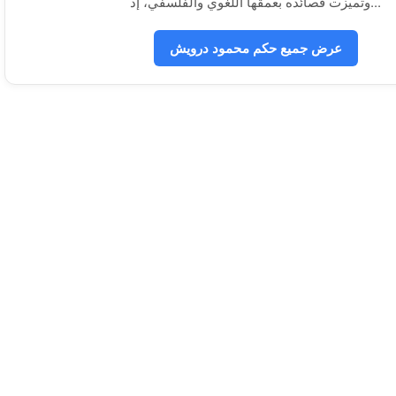
وتميزت قصائده بعمقها اللغوي والفلسفي، إذ...
عرض جميع حكم محمود درويش