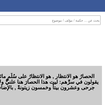
الحصارُ هو الانتظار , هو الانتظارُ على سُلَّمٍ ما
يقولون في سرِّهم: ليت هذا الحصارَ هنا علنيٌّ ولا ي
جرحى وعشرون بيتاً وخمسون زيتونةً , بالإضافة 