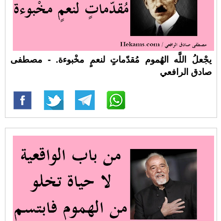
يجْعلُ اللَّه الهُموم مُقدّماتٍ لنعمٍ مخْبوءة. - مصطفى
صادق الرافعي