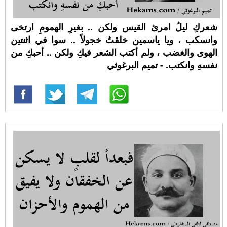
شعركِ ليلُ امرئ القيس ولكن .. بغيرِ الهمومِ ارتخى
وانسكب ، ويا ياسمين خلقتُ خجولاً .. سوا في اثنتين
الهوى والغضب ، ولم أكتب الشعر فيكِ ولكن .. أحبكِ من
نفسهِ وانكتب. - تميم البرغوثي