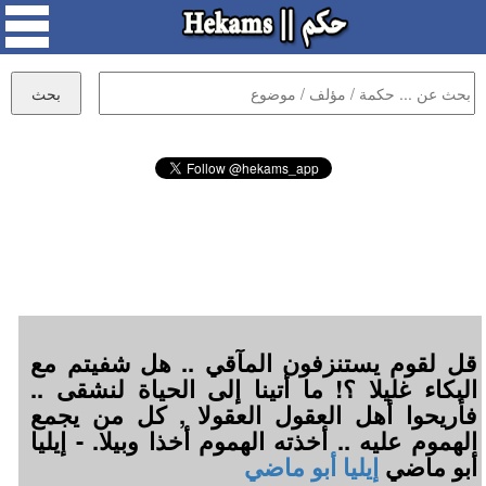
قل لقوم يستنزفون المآقي .. هل شفيتم مع
البكاء غليلا ؟! ما أتينا إلى الحياة لنشقى ..
فأريحوا أهل العقول العقولا , كل من يجمع
الهموم عليه .. أخذته الهموم أخذا وبيلا. - إيليا
أبو ماضي
إيليا أبو ماضي