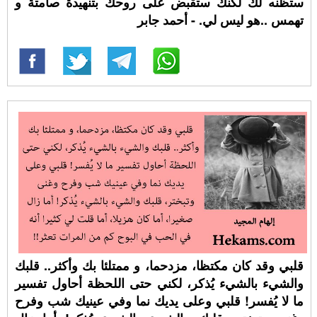
ستظنه لك لكنك ستقبض على روحك بتنهيدة صامتة و
تهمس ..هو ليس لي. - أحمد جابر
قلبي وقد كان مكتظا، مزدحما، و ممتلئا بك وأكثر.. قلبك
والشيء بالشيء يُذكر، لكني حتى اللحظة أحاول تفسير
ما لا يُفسر! قلبي وعلى يديك نما وفي عينيك شب وفرح