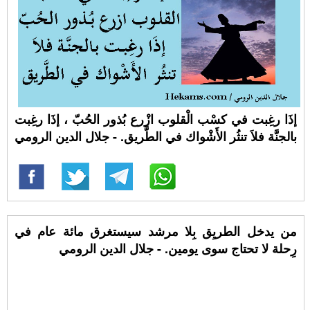
إذَا رغِبت في كسْب الْقلوب ازْرع بُذور الحُبّ ، إذَا رغِبت
بالجنَّة فلاَ تنثُر الأَشْواك في الطَّريق. - جلال الدين الرومي
من يدخل الطريِق بِلا مرشد سيستغرق مائة عام في
رِحلة لا تحتاج سوى يومين. - جلال الدين الرومي