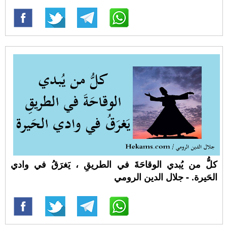
كلُّ من يُبدي الوقاحَةَ في الطريقِ ، يَغرَقُ في وادي
الحَيرة. - جلال الدين الرومي