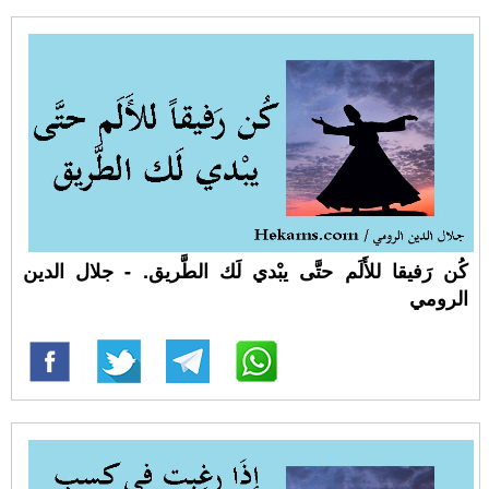
كُن رَفيقا للأَلَم حتَّى يبْدي لَك الطَّريق. - جلال الدين
الرومي