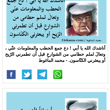
أناشدك الله يا أبي ! دع جمع الحطب والمعلومات عنّي ،
وتعالَ لملم حطامي من الشوارعِ قبل أن تطمرني الرّيح
أو يبعثرني الكنّاسون. - محمد الماغوط