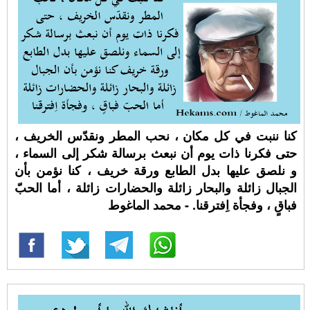
كنا ننبت في كل مكان ، ‏نحب المطر ونقدّس الخريف ،
‏حتى فكرنا ذات يوم ‏أن نبعث برسالة شكر إلى السماء ،
و نلصق عليها بدل الطابع ورقة خريف ، ‏كنا نؤمن بأن
الجبال زائلة ‏والبحار زائلة ‏والحضارات زائلة ، ‏أما الحبّ
فباقٍ ، ‏وفجأة اِفترقنا. - محمد الماغوط