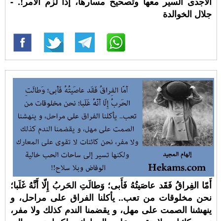
الاجدى السير معها وتصحيح مسارها، إذا لزم الأمر!. -
جلال الخوالدة
أَمّا الفِراقُ فَقَد عاصَيتُهُ فَأَبى؛ وَطالَتِ الحَربُ إِلّا أَنَّهُ غَلَبا؛
نحن مخلوقات من تعب.. يأكلنا الفراق على مراحل، و
ينهشنا الصمت على مهل، و يقضمنا الندم كذلك ولا مفر،