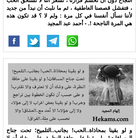
، فتفشل قصصنا العاطفية ، ثم ما نلبث أن نبدأ من جديد
لأننا نسأل أنفسنا في كل مرة : ولم لا ؟ قد تكون هذه
هي المرة الناجحة !. - أحمد عبد المجيد
و لو بقينا بمحاذاة..الحب! بجانب..التلميح؛ تحت جناح
المسافات! و لو بقينا على حافة النظرة، على وشك أن لا