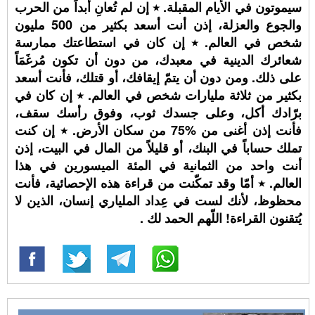
سيموتون في الأيام المقبلة. ٭ إن لم تُعانِ أبداً من الحرب
والجوع والعزلة، إذن أنت أسعد بكثير من 500 مليون
شخص في العالم. ٭ إن كان في استطاعتك ممارسة
شعائرك الدينية في معبدك، من دون أن تكون مُرغَمَاً
على ذلك. ومن دون أن يتمّ إيقافك، أو قتلك، فأنت أسعد
بكثير من ثلاثة مليارات شخص في العالم. ٭ إن كان في
برّادك أكل، وعلى جسدك ثوب، وفوق رأسك سقف،
فأنت إذن أغنى من %75 من سكان الأرض. ٭ إن كنت
تملك حساباً في البنك، أو قليلاً من المال في البيت، إذن
أنت واحد من الثمانية في المئة الميسورين في هذا
العالم. ٭ أمّا وقد تمكّنت من قراءة هذه الإحصائية، فأنت
محظوظ، لأنك لست في عِداد الملياري إنسان، الذين لا
يُتقنون القراءة! اللّهم الحمد لك .