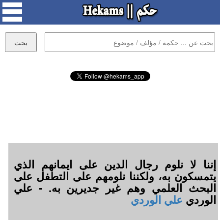
إننا لا نلوم رجال الدين على ايمانهم الذي
يتمسكون به، ولكننا نلومهم على التطفل على
البحث العلمي وهم غير جديرين به. - علي
الوردي
علي الوردي