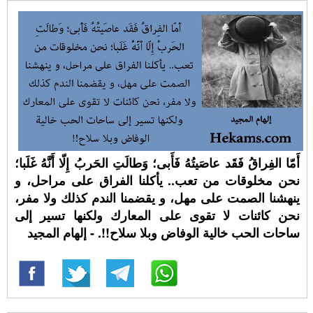
أَمّا الفِراقُ فَقَد عاصَيتُهُ فَأَبى؛ وَطالَتِ الحَربُ إِلّا أَنَّهُ غَلَبا؛
نحن مخلوقات من تعب.. يأكلنا الفراق على مراحل، و
ينهشنا الصمت على مهل، و يقضمنا الندم كذلك ولا مفر،
نحن كائنات لا تقوى على المعارك ولكنها تسير إلى
ساحات الحب خالية الوفاض وبلا سلاح!!. - إلهام المجيد